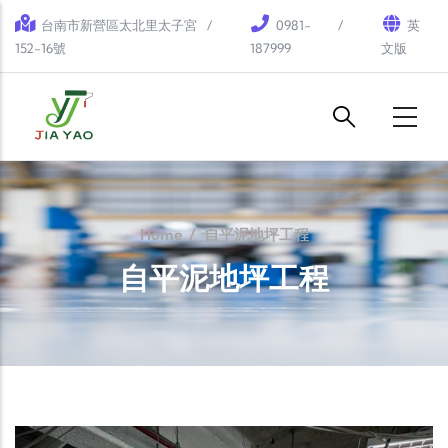
Skip to main content
台南市新營區太北里太子宮
0981-
英
152-16號
187999
文版
Home
/
自平泥地坪工程
自平泥地坪工程