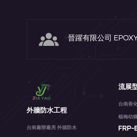
晉躍有限公司 EPO
流展型
台南善化
外牆防水工程
楊梅幼獅
FRP
台南廠辦廠房 外牆防水