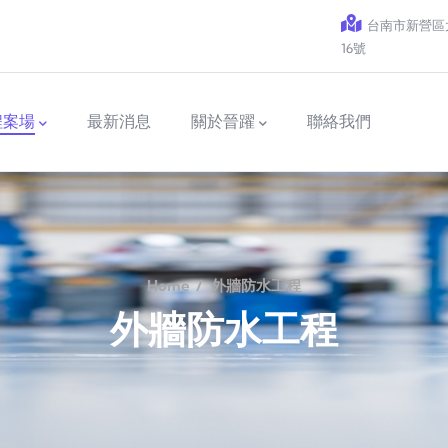
台南市新營區太
16號
程案場
最新消息
關於晉躍
聯絡我們
Home
/
外牆防水工程
外牆防水工程