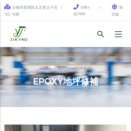
Skip to main content
台南市新營區太北里太子宮
0981-
英
152-16號
187999
文版
Home
/
EPOXY地坪修補
EPOXY地坪修補