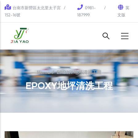
Skip to main content
台南市新營區太北里太子宮
0981-
英
152-16號
187999
文版
Home
/
EPOXY地坪清洗工程
EPOXY地坪清洗工程