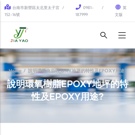
Skip to main content
台南市新營區太北里太子宮
0981-
英
152-16號
187999
文版
Home
/
說明環氧樹脂EPOXY地坪的特性及EPOXY用途?
說明環氧樹脂EPOXY地坪的特
性及EPOXY用途?