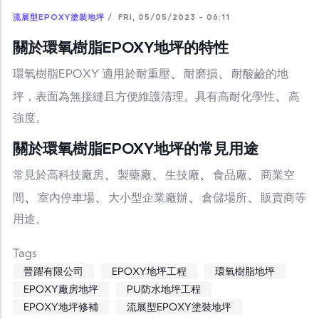
流展型EPOXY塗裝地坪
/
FRI, 05/05/2023 - 06:11
關於環氧樹脂EPOXY地坪的特性
環氧樹脂EPOXY 適用於耐重壓
、
耐磨損
、
耐酸鹼的地
坪，表面為無接縫且方便維護清理。具有高耐化學性
、
高
強度。
關於環氧樹脂EPOXY地坪的常見用途
常見於高科技廠房
、
製藥廠
、
生技廠
、
食品廠
、
商業空
間
、
室內停車場
、
大小型企業廠辦
、
倉儲場所
、
販賣商等
用途。
Tags
晉躍有限公司
EPOXY地坪工程
環氧樹脂地坪
EPOXY廠房地坪
PU防水地坪工程
EPOXY地坪修補
流展型EPOXY塗裝地坪