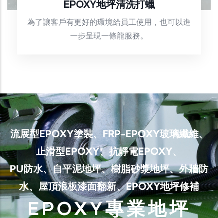
EPOXY地坪清洗打蠟
為了讓客戶有更好的環境給員工使用，也可以進
一步呈現一條龍服務。
流展型EPOXY塗裝、FRP-EPOXY玻璃纖維、
止滑型EPOXY、抗靜電EPOXY、
PU防水、自平泥地坪、樹脂砂漿地坪、外牆防
水、屋頂浪板漆面翻新、EPOXY地坪修補
EPOXY專業地坪