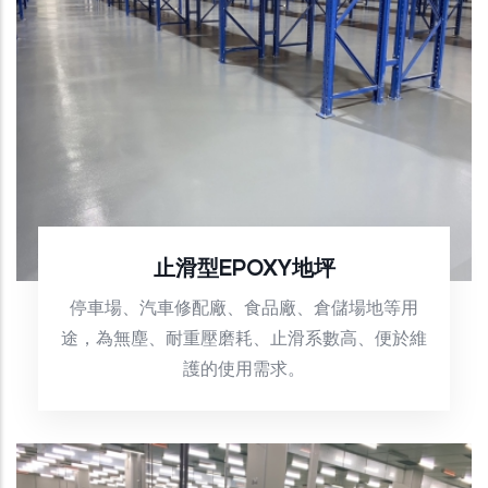
止滑型EPOXY地坪
停車場、汽車修配廠、食品廠、倉儲場地等用
途，為無塵、耐重壓磨耗、止滑系數高、便於維
護的使用需求。