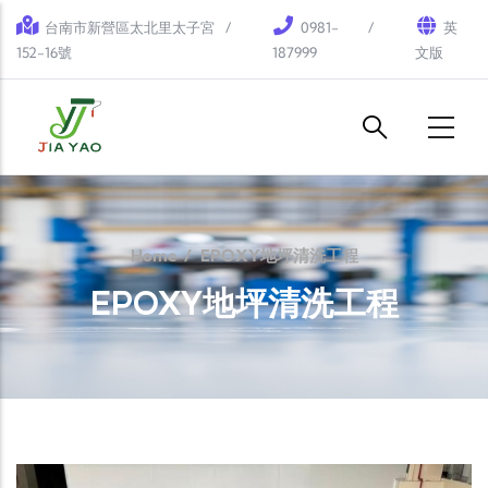
Skip to main content
台南市新營區太北里太子宮
0981-
英
152-16號
187999
文版
Home
/
EPOXY地坪清洗工程
EPOXY地坪清洗工程